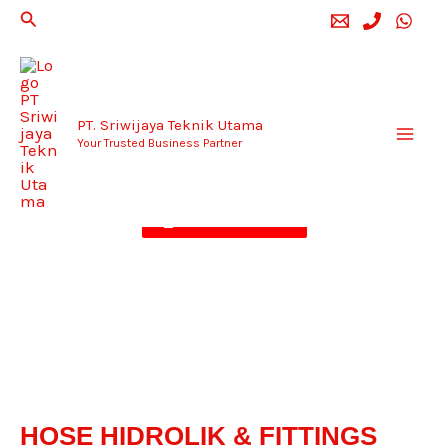
Lewati
Cari
HOSE
ke
konten
HIDROLIK &
PT. Sriwijaya Teknik Utama
FITTINGS
Your Trusted Business Partner
Download Brochure
HOSE HIDROLIK & FITTINGS