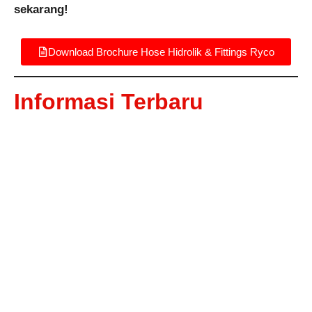
sekarang!
Download Brochure Hose Hidrolik & Fittings Ryco
Informasi Terbaru
KUNJUNGAN KERJA PT PKT FACTORY
ACCEPTANCE TEST 2 CASING BUCKET