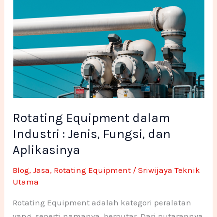
Rotating
Equipment
dalam
Industri
:
Jenis,
Fungsi,
dan
Aplikasinya
Rotating Equipment dalam
Industri : Jenis, Fungsi, dan
Aplikasinya
Blog
,
Jasa
,
Rotating Equipment
/
Sriwijaya Teknik
Utama
Rotating Equipment adalah kategori peralatan
yang, seperti namanya, berputar. Dari putarannya