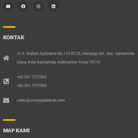
E
F
I
L
n
a
n
i
v
c
s
n
e
e
t
k
l
b
a
e
o
o
g
d
p
o
r
i
e
k
a
n
m
KONTAK
Jl. A. Wahab Syahranie No.115 RT.23, Sempaja Sel., Kec. Samarinda
Utara, Kota Samarinda, Kalimantan Timur 75119
+62 541 7777062
+62 541 7777065
sales@sriwijayateknik.com
MAP KAMI