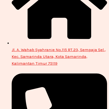
Jl. A. Wahab Syahranie No.115 RT.23, Sempaja Sel.,
Kec. Samarinda Utara, Kota Samarinda,
Kalimantan Timur 75119