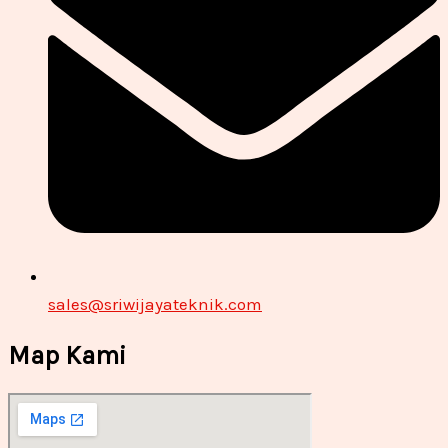
sales@sriwijayateknik.com
Map Kami