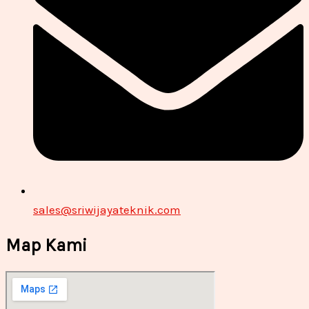
sales@sriwijayateknik.com
Map Kami