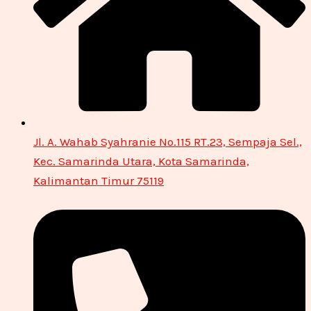
Jl. A. Wahab Syahranie No.115 RT.23, Sempaja Sel.,
Kec. Samarinda Utara, Kota Samarinda,
Kalimantan Timur 75119