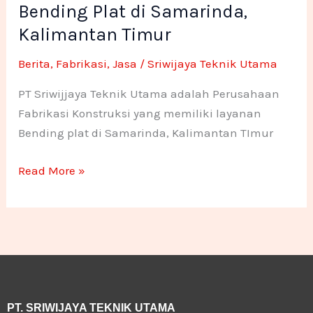
Bending Plat di Samarinda,
di
-
m
n
n
Samarinda,
Kalimantan Timur
f
e
e
Kalimantan
Berita
,
Fabrikasi
,
Jasa
/
Sriwijaya Teknik Utama
Timur
1
1
PT Sriwijjaya Teknik Utama adalah Perusahaan
Fabrikasi Konstruksi yang memiliki layanan
Bending plat di Samarinda, Kalimantan TImur
Read More »
PT. SRIWIJAYA TEKNIK UTAMA