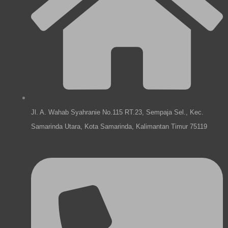
p
o
r
i
e
k
a
n
m
Jl. A. Wahab Syahranie No.115 RT.23, Sempaja Sel., Kec.
Samarinda Utara, Kota Samarinda, Kalimantan Timur 75119