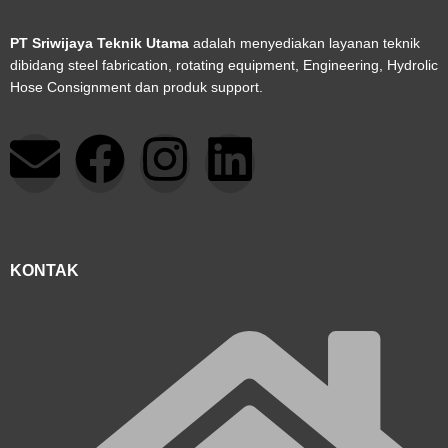
PT Sriwijaya Teknik Utama
adalah menyediakan layanan teknik
dibidang steel fabrication, rotating equipment, Engineering, Hydrolic
Hose Consignment dan produk support.
E
F
I
L
n
a
n
i
v
c
s
n
KONTAK
e
e
t
k
l
b
a
e
o
o
g
d