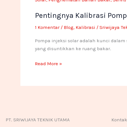
Solar
Pentingnya Kalibrasi Pompa
untuk
Optimalisasi
1 Komentar
/
Blog
,
Kalibrasi
/
Sriwijaya T
Mesin
Diesel!
Pompa injeksi solar adalah kunci dala
yang disuntikkan ke ruang bakar.
Read More »
PT. SRIWIJAYA TEKNIK UTAMA
Konta