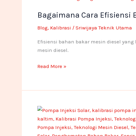
Cara
Bagaimana Cara Efisiensi 
Efisiensi
Bahan
Blog
,
Kalibrasi
/
Sriwijaya Teknik Utama
Bakar
Mesin
Efisiensi bahan bakar mesin diesel ya
Diesel?
mesin diesel.
Read More »
Pentingnya
Kalibrasi
Pompa
Injeksi