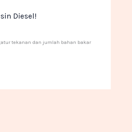
sin Diesel!
gatur tekanan dan jumlah bahan bakar