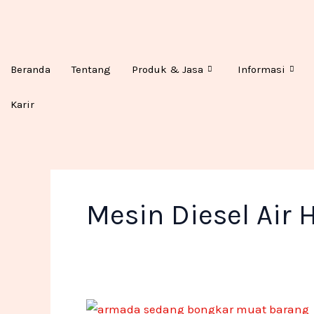
Lewati
ke
konten
Beranda
Tentang
Produk & Jasa
Informasi
Karir
Mesin Diesel Air
Bagaimana