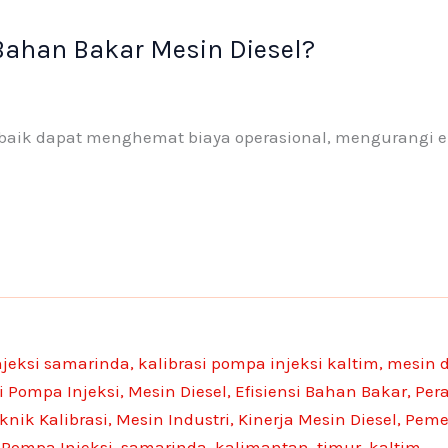
k
n
a
o
o
-
m
n
n
Bahan Bakar Mesin Diesel?
f
e
e
ng baik dapat menghemat biaya operasional, mengurangi
1
1