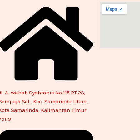
Jl. A. Wahab Syahranie No.115 RT.23,
Sempaja Sel., Kec. Samarinda Utara,
Kota Samarinda, Kalimantan Timur
75119