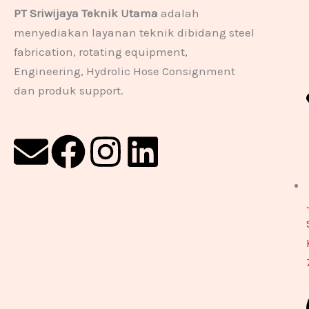
PT Sriwijaya Teknik Utama
adalah
menyediakan layanan teknik dibidang steel
fabrication, rotating equipment,
Engineering, Hydrolic Hose Consignment
dan produk support.
E
F
I
L
n
a
n
i
v
c
s
n
e
e
t
k
l
b
a
e