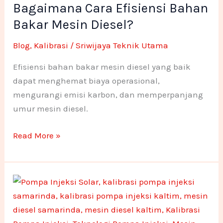
Bagaimana Cara Efisiensi Bahan
Efisiensi
-
m
n
n
Bahan
Bakar Mesin Diesel?
f
e
e
Bakar
Blog
,
Kalibrasi
/
Sriwijaya Teknik Utama
Mesin
1
1
Diesel?
Efisiensi bahan bakar mesin diesel yang baik
dapat menghemat biaya operasional,
mengurangi emisi karbon, dan memperpanjang
umur mesin diesel.
Read More »
Pentingnya
Kalibrasi
Pompa