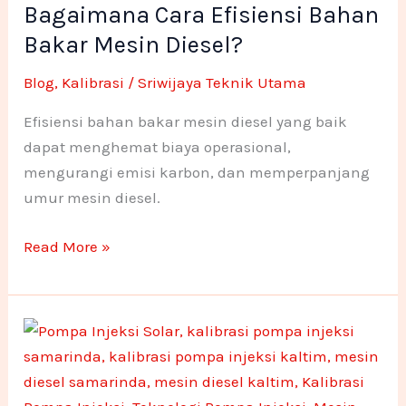
Bagaimana Cara Efisiensi Bahan
Efisiensi
-
m
n
n
Bahan
Bakar Mesin Diesel?
f
e
e
Bakar
Blog
,
Kalibrasi
/
Sriwijaya Teknik Utama
Mesin
1
1
Diesel?
Efisiensi bahan bakar mesin diesel yang baik
dapat menghemat biaya operasional,
mengurangi emisi karbon, dan memperpanjang
umur mesin diesel.
Read More »
Pentingnya
Kalibrasi
Pompa