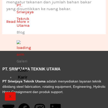
mengatur tekanan dan jumlah bahan bakar
yang disuntikkan ke ruang bakar.
Read More »
Blog
Galeri
PT. SRIWIJAYA TEKNIK UTAMA
Klien
Karir
PT Sriwijaya Teknik Utama
adalah menyediakan layanan teknik
dibidang steel fabrication, rotating equipment, Engineering, Hydrolic
Hose Consignment dan produk support.
X