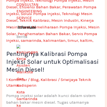
Injeksi
CONSULTAN
Solar
ENGINEERING
untuk
SERVICE
Optimalisasi
Mesin
Informasi
Diesel!
Berita
Pentingnya Kalibrasi Pompa
Injeksi Solar untuk Optimalisasi
Mesin Diesel!
1 Komentar
/
Blog
,
Kalibrasi
/
Sriwijaya Teknik
Utama
Pompa injeksi solar adalah kunci dalam sistem
bahan bakar mesin diesel. Tugas utamanya