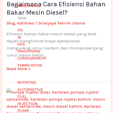
Bagaimana Cara Efisiensi Bahan
Efisiensi
-
m
n
n
MACHINING
Bahan
Bakar Mesin Diesel?
f
e
e
Jasa
Bakar
Blog
,
Kalibrasi
/
Sriwijaya Teknik Utama
Mesin
1
1
OIL
Diesel?
Efisiensi bahan bakar mesin diesel yang baik
&
dapat menghemat biaya operasional,
GAS
mengurangi emisi karbon, dan memperpanjang
MACHINING
umur mesin diesel.
CONSIGNMENT
FABRICATION
Read More »
ROTATING
AUTOMOTIVE
Pentingnya
FUEL
Kalibrasi
INJECTION
Pompa
PUMP