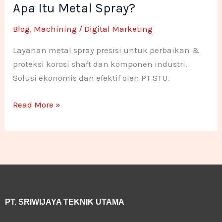
Apa Itu Metal Spray?
Metal
-
m
n
n
Spray?
Blog
,
Machining
/
Digital Marketing
f
e
e
Layanan metal spray presisi untuk perbaikan &
1
1
proteksi korosi shaft dan komponen industri.
Solusi ekonomis dan efektif oleh PT STU.
Read More »
PT. SRIWIJAYA TEKNIK UTAMA