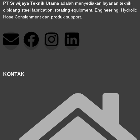
PT Sriwijaya Teknik Utama
adalah menyediakan layanan teknik
dibidang steel fabrication, rotating equipment, Engineering, Hydrolic
Hose Consignment dan produk support.
E
F
I
L
n
a
n
i
v
c
s
n
KONTAK
e
e
t
k
l
b
a
e
o
o
g
d
p
o
r
i