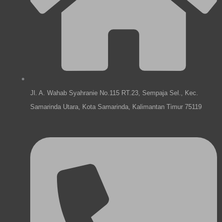
e
k
a
n
m
Jl. A. Wahab Syahranie No.115 RT.23, Sempaja Sel., Kec.
Samarinda Utara, Kota Samarinda, Kalimantan Timur 75119