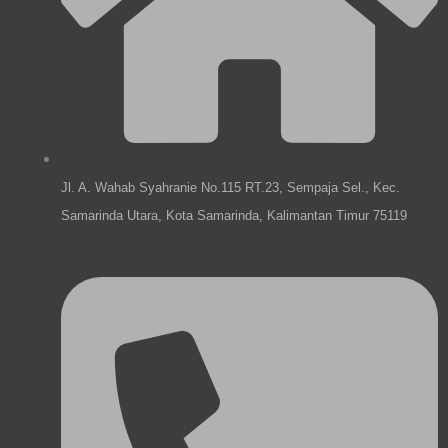
e
k
a
n
m
Jl. A. Wahab Syahranie No.115 RT.23, Sempaja Sel., Kec.
Samarinda Utara, Kota Samarinda, Kalimantan Timur 75119