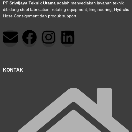
PT Sriwijaya Teknik Utama
adalah menyediakan layanan teknik
dibidang steel fabrication, rotating equipment, Engineering, Hydrolic
Hose Consignment dan produk support.
E
F
I
L
n
a
n
i
v
c
s
n
KONTAK
e
e
t
k
l
b
a
e
o
o
g
d
p
o
r
i