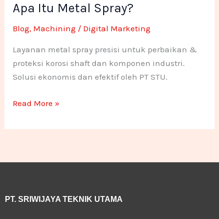
Apa Itu Metal Spray?
Metal
-
m
n
n
Spray?
Blog
,
Machining
/
Digital Marketing
f
e
e
Layanan metal spray presisi untuk perbaikan &
1
1
proteksi korosi shaft dan komponen industri.
Solusi ekonomis dan efektif oleh PT STU.
Read More »
PT. SRIWIJAYA TEKNIK UTAMA