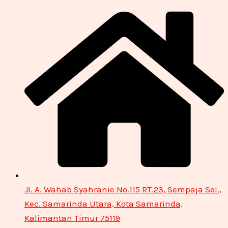
Jl. A. Wahab Syahranie No.115 RT.23, Sempaja Sel.,
Kec. Samarinda Utara, Kota Samarinda,
Kalimantan Timur 75119