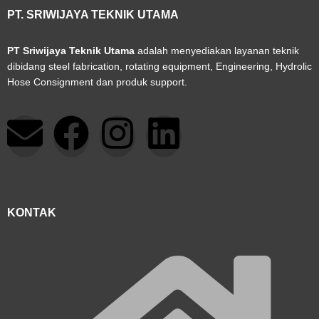
PT. SRIWIJAYA TEKNIK UTAMA
PT Sriwijaya Teknik Utama
adalah menyediakan layanan teknik
dibidang steel fabrication, rotating equipment, Engineering, Hydrolic
Hose Consignment dan produk support.
E
F
I
L
n
a
n
i
v
c
s
n
KONTAK
e
e
t
k
l
b
a
e
o
o
g
d