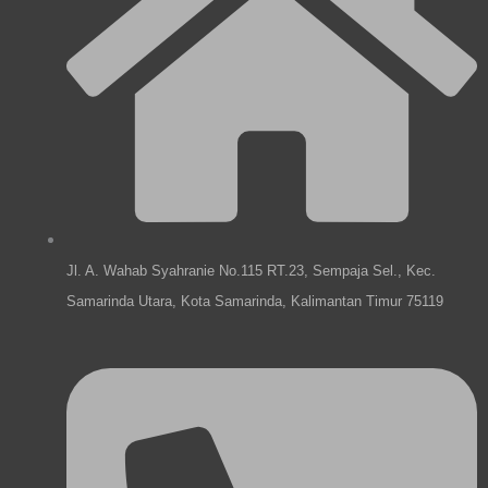
p
o
r
i
e
k
a
n
m
Jl. A. Wahab Syahranie No.115 RT.23, Sempaja Sel., Kec.
Samarinda Utara, Kota Samarinda, Kalimantan Timur 75119