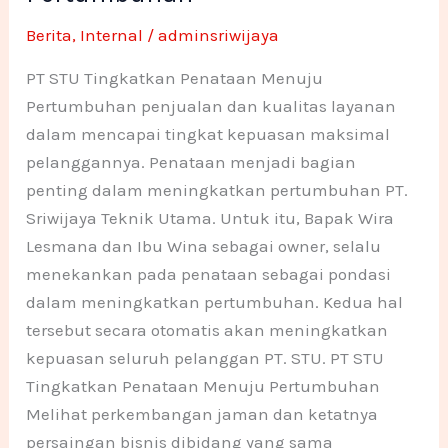
Pertumbuhan
-
m
n
n
Berita
,
Internal
/
adminsriwijaya
f
e
e
PT STU Tingkatkan Penataan Menuju
Pertumbuhan penjualan dan kualitas layanan
1
1
dalam mencapai tingkat kepuasan maksimal
pelanggannya. Penataan menjadi bagian
penting dalam meningkatkan pertumbuhan PT.
Sriwijaya Teknik Utama. Untuk itu, Bapak Wira
Lesmana dan Ibu Wina sebagai owner, selalu
menekankan pada penataan sebagai pondasi
dalam meningkatkan pertumbuhan. Kedua hal
tersebut secara otomatis akan meningkatkan
kepuasan seluruh pelanggan PT. STU. PT STU
Tingkatkan Penataan Menuju Pertumbuhan
Melihat perkembangan jaman dan ketatnya
persaingan bisnis dibidang yang sama