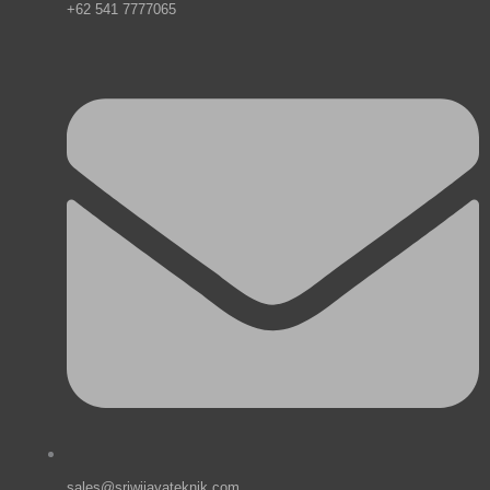
+62 541 7777065
sales@sriwijayateknik.com