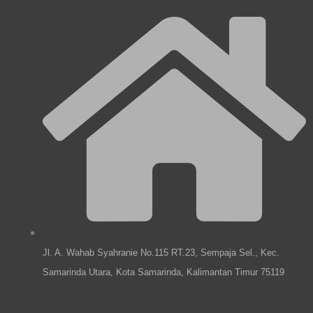
e
e
t
k
l
b
a
e
o
o
g
d
p
o
r
i
e
k
a
n
m
Jl. A. Wahab Syahranie No.115 RT.23, Sempaja Sel., Kec.
Samarinda Utara, Kota Samarinda, Kalimantan Timur 75119