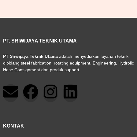
PT. SRIWIJAYA TEKNIK UTAMA
PT Sriwijaya Teknik Utama
adalah menyediakan layanan teknik
dibidang steel fabrication, rotating equipment, Engineering, Hydrolic
Hose Consignment dan produk support.
E
F
I
L
n
a
n
i
v
c
s
n
KONTAK