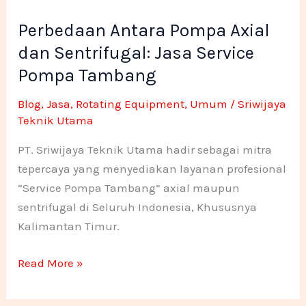
Antara
-
m
n
n
Perbedaan Antara Pompa Axial
Pompa
f
e
e
Axial
dan Sentrifugal: Jasa Service
dan
Pompa Tambang
1
1
Sentrifugal:
Blog
,
Jasa
,
Rotating Equipment
,
Umum
/
Sriwijaya
Jasa
Teknik Utama
Service
Pompa
PT. Sriwijaya Teknik Utama hadir sebagai mitra
Tambang
tepercaya yang menyediakan layanan profesional
“Service Pompa Tambang” axial maupun
sentrifugal di Seluruh Indonesia, Khususnya
Kalimantan Timur.
Read More »