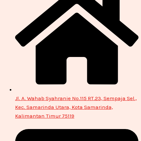
Jl. A. Wahab Syahranie No.115 RT.23, Sempaja Sel.,
Kec. Samarinda Utara, Kota Samarinda,
Kalimantan Timur 75119