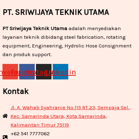
PT. SRIWIJAYA TEKNIK UTAMA
PT Sriwijaya Teknik Utama
adalah menyediakan
layanan teknik dibidang steel fabrication, rotating
equipment, Engineering, Hydrolic Hose Consignment
dan produk support.
nvelope
Facebook
Instagram
Linkedin
Kontak
Jl. A. Wahab Syahranie No.115 RT.23, Sempaja Sel.,
Kec. Samarinda Utara, Kota Samarinda,
Kalimantan Timur 75119
+62 541 7777062