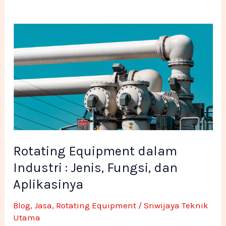
Rotating
Equipment
dalam
Industri
:
Jenis,
Fungsi,
dan
Aplikasinya
Rotating Equipment dalam
Industri : Jenis, Fungsi, dan
Aplikasinya
Blog
,
Jasa
,
Rotating Equipment
/
Sriwijaya Teknik
Utama