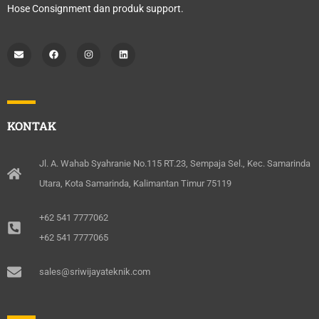
Hose Consignment dan produk support.
E
F
I
L
n
a
n
i
v
c
s
n
e
e
t
k
l
b
a
e
o
o
g
d
p
o
r
i
e
k
a
n
m
KONTAK
Jl. A. Wahab Syahranie No.115 RT.23, Sempaja Sel., Kec. Samarinda
Utara, Kota Samarinda, Kalimantan Timur 75119
+62 541 7777062
+62 541 7777065
sales@sriwijayateknik.com