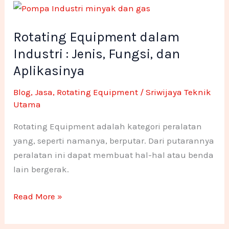
k
n
a
o
o
Rotating
Equipment
-
m
n
n
Rotating Equipment dalam
dalam
f
e
e
Industri
Industri : Jenis, Fungsi, dan
:
Aplikasinya
1
1
Jenis,
Blog
,
Jasa
,
Rotating Equipment
/
Sriwijaya Teknik
Fungsi,
Utama
dan
Aplikasinya
Rotating Equipment adalah kategori peralatan
yang, seperti namanya, berputar. Dari putarannya
peralatan ini dapat membuat hal-hal atau benda
lain bergerak.
Read More »