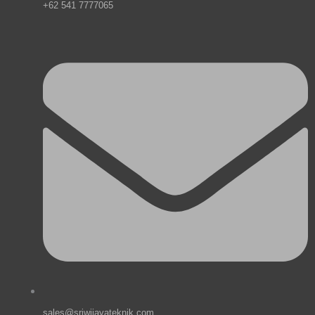
+62 541 7777065
sales@sriwijayateknik.com