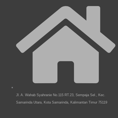
e
e
t
k
l
b
a
e
o
o
g
d
p
o
r
i
e
k
a
n
m
Jl. A. Wahab Syahranie No.115 RT.23, Sempaja Sel., Kec.
Samarinda Utara, Kota Samarinda, Kalimantan Timur 75119