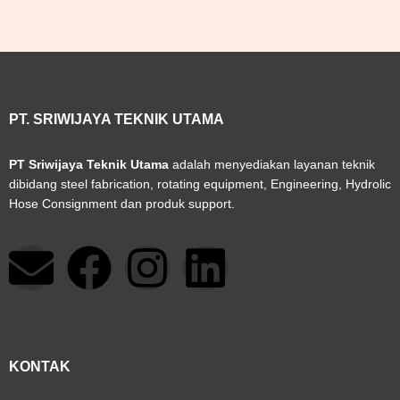
PT. SRIWIJAYA TEKNIK UTAMA
PT Sriwijaya Teknik Utama
adalah menyediakan layanan teknik
dibidang steel fabrication, rotating equipment, Engineering, Hydrolic
Hose Consignment dan produk support.
E
F
I
L
n
a
n
i
v
c
s
n
KONTAK