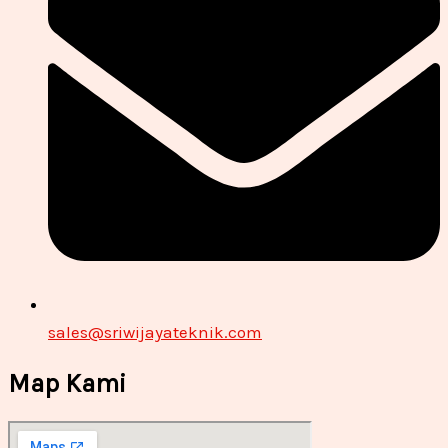
sales@sriwijayateknik.com
Map Kami