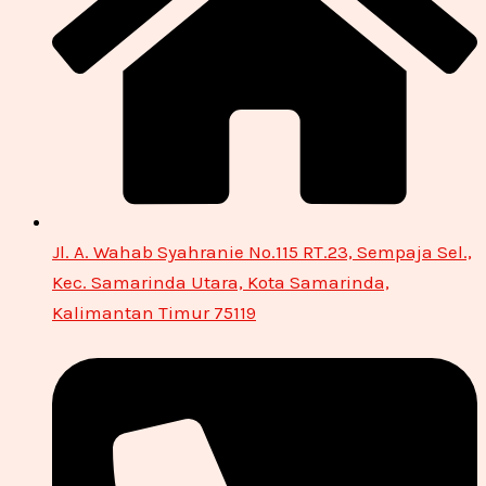
Jl. A. Wahab Syahranie No.115 RT.23, Sempaja Sel.,
Kec. Samarinda Utara, Kota Samarinda,
Kalimantan Timur 75119