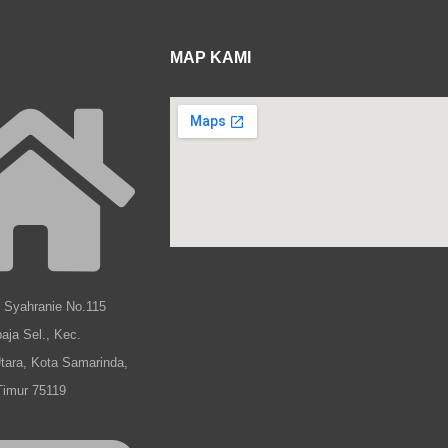
MAP KAMI
b Syahranie No.115
aja Sel., Kec.
tara, Kota Samarinda,
Timur 75119