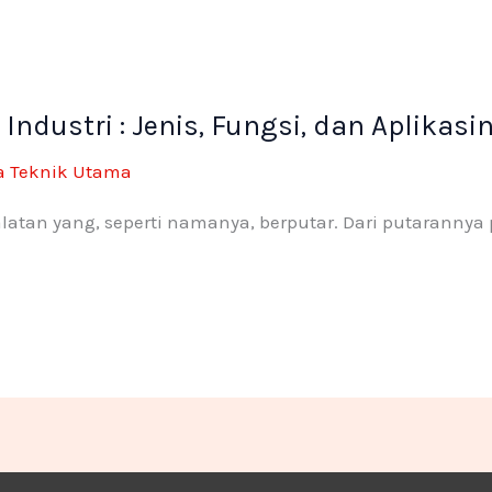
k
-
ndustri : Jenis, Fungsi, dan Aplikasi
f
ya Teknik Utama
latan yang, seperti namanya, berputar. Dari putarannya