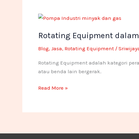
Rotating
Equipment
Rotating Equipment dalam I
dalam
Industri
Blog
,
Jasa
,
Rotating Equipment
/
Sriwija
:
Jenis,
Rotating Equipment adalah kategori pera
Fungsi,
atau benda lain bergerak.
dan
Aplikasinya
Read More »