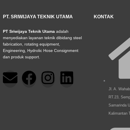
PT. SRIWIJAYA TEKNIK UTAMA
KONTAK
PT Sriwijaya Teknik Utama
adalah
menyediakan layanan teknik dibidang steel
fabrication, rotating equipment,
Engineering, Hydrolic Hose Consignment
dan produk support.
E
F
I
L
n
a
n
i
Jl. A. Waha
RT.23, Semp
v
c
s
n
Samarinda U
Kalimantan 
e
e
t
k