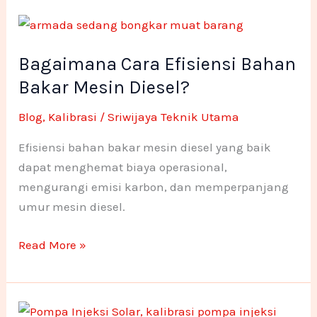
o
i
r
h
h
Bagaimana
k
n
a
o
o
Cara
Bagaimana Cara Efisiensi Bahan
Efisiensi
-
m
n
n
Bahan
Bakar Mesin Diesel?
f
e
e
Bakar
Blog
,
Kalibrasi
/
Sriwijaya Teknik Utama
Mesin
1
1
Diesel?
Efisiensi bahan bakar mesin diesel yang baik
dapat menghemat biaya operasional,
mengurangi emisi karbon, dan memperpanjang
umur mesin diesel.
Read More »
Pentingnya