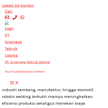
Lewati ke konten
Cari
Jasa Robotic Welding Profesional
untuk Proyek Industri Anda
Agustus 30, 2025
Apa Itu Robotic Welding?
PT. Sriwijaya Teknik Utama
Robotic welding adalah teknologi pengelasan otomatis
menggunakan robot industri. Proses ini dirancang
Your Trusted Business Partner
untuk memberikan hasil yang lebih
presisi, konsisten,
dan cepat
dibandingkan pengelasan manual. Dalam
industri tambang, manufaktur, hingga otomotif,
robotic welding terbukti mampu meningkatkan
efisiensi produksi sekaligus menekan biaya