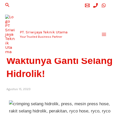
Lewati
Cari
ke
konten
PT. Sriwijaya Teknik Utama
Your Trusted Business Partner
Waspada 5 Tanda ini!
Waktunya Ganti Selang
Hidrolik!
Agustus 15, 2023