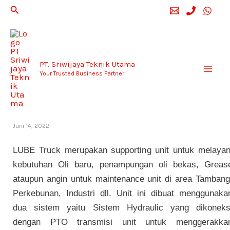
Lewati
Cari
ke
konten
PT. Sriwijaya Teknik Utama
Your Trusted Business Partner
Lube Truck
Juni 14, 2022
LUBE Truck merupakan supporting unit untuk melayan
kebutuhan Oli baru, penampungan oli bekas, Greas
ataupun angin untuk maintenance unit di area Tambang
Perkebunan, Industri dll. Unit ini dibuat menggunaka
dua sistem yaitu Sistem Hydraulic yang dikoneks
dengan PTO transmisi unit untuk menggerakka