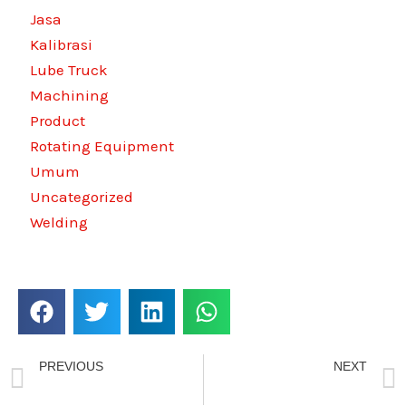
Jasa
Kalibrasi
Lube Truck
Machining
Product
Rotating Equipment
Umum
Uncategorized
Welding
BAGIKAN BERITA KAMI
Prev
PREVIOUS
NEXT
Apa Itu Metal Spray?
Perbedaan Metal Duduk dan Metal Jalan