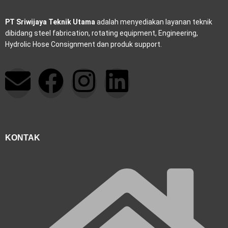
PT Sriwijaya Teknik Utama
adalah menyediakan layanan teknik
dibidang steel fabrication, rotating equipment, Engineering,
Hydrolic Hose Consignment dan produk support.
E
F
I
L
n
a
n
i
v
c
s
n
KONTAK
e
e
t
k
l
b
a
e
o
o
g
d