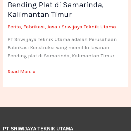
Bending Plat di Samarinda,
di
-
m
n
n
Samarinda,
Kalimantan Timur
f
e
e
Kalimantan
Berita
,
Fabrikasi
,
Jasa
/
Sriwijaya Teknik Utama
Timur
1
1
PT Sriwijjaya Teknik Utama adalah Perusahaan
Fabrikasi Konstruksi yang memiliki layanan
Bending plat di Samarinda, Kalimantan TImur
Read More »
PT. SRIWIJAYA TEKNIK UTAMA