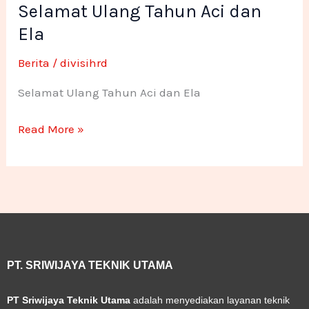
k
n
a
o
o
Selamat Ulang Tahun Aci dan
Tahun
Aci
Ela
-
m
n
n
dan
Berita
/
divisihrd
f
e
e
Ela
Selamat Ulang Tahun Aci dan Ela
1
1
Read More »
PT. SRIWIJAYA TEKNIK UTAMA
PT Sriwijaya Teknik Utama
adalah menyediakan layanan teknik