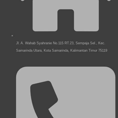
e
k
a
n
m
Jl. A. Wahab Syahranie No.115 RT.23, Sempaja Sel., Kec.
Samarinda Utara, Kota Samarinda, Kalimantan Timur 75119