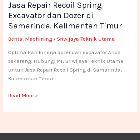
Jasa Repair Recoil Spring
Spring
-
m
n
n
Excavator
Excavator dan Dozer di
f
e
e
dan
Samarinda, Kalimantan Timur
Dozer
1
1
Berita
,
Machining
/
Sriwijaya Teknik Utama
di
Samarinda,
Optimalkan kinerja dozer dan excavator Anda
Kalimantan
sekarang! Hubungi PT. Sriwijaya Teknik Utama
Timur
untuk Jasa Repair Recoil Spring di Samarinda,
Kalimantan Timur.
Read More »