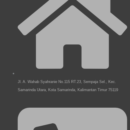
o
o
g
d
p
o
r
i
e
k
a
n
m
Jl. A. Wahab Syahranie No.115 RT.23, Sempaja Sel., Kec.
Samarinda Utara, Kota Samarinda, Kalimantan Timur 75119