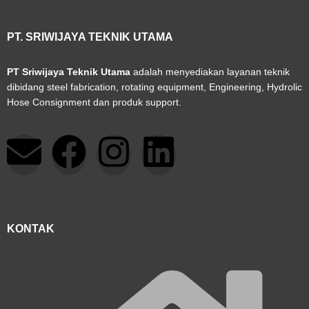
PT. SRIWIJAYA TEKNIK UTAMA
PT Sriwijaya Teknik Utama
adalah menyediakan layanan teknik
dibidang steel fabrication, rotating equipment, Engineering, Hydrolic
Hose Consignment dan produk support.
E
F
I
L
n
a
n
i
v
c
s
n
KONTAK
e
e
t
k
l
b
a
e