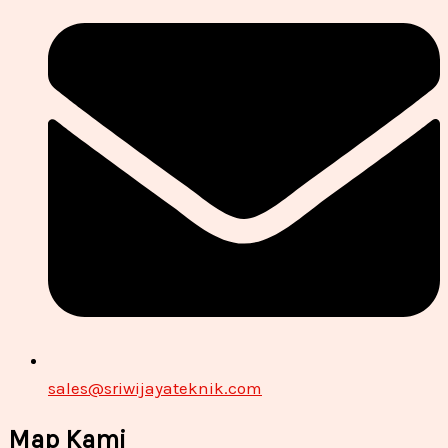
sales@sriwijayateknik.com
Map Kami