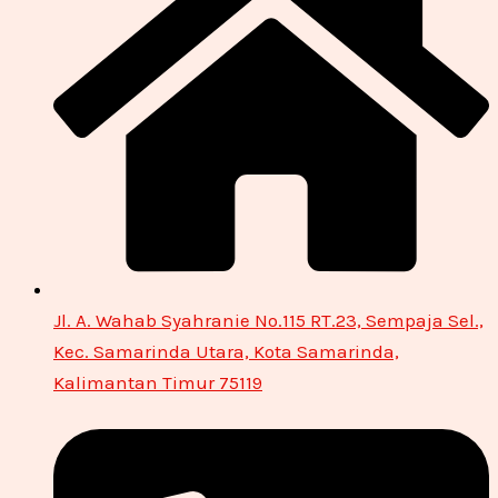
Jl. A. Wahab Syahranie No.115 RT.23, Sempaja Sel.,
Kec. Samarinda Utara, Kota Samarinda,
Kalimantan Timur 75119