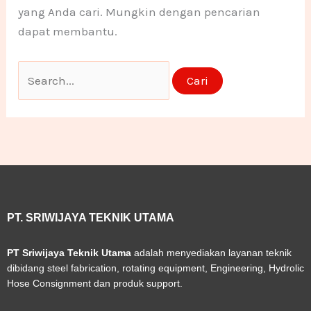
yang Anda cari. Mungkin dengan pencarian
-
m
n
n
dapat membantu.
f
e
e
1
1
PT. SRIWIJAYA TEKNIK UTAMA
PT Sriwijaya Teknik Utama
adalah menyediakan layanan teknik
dibidang steel fabrication, rotating equipment, Engineering, Hydrolic
Hose Consignment dan produk support.