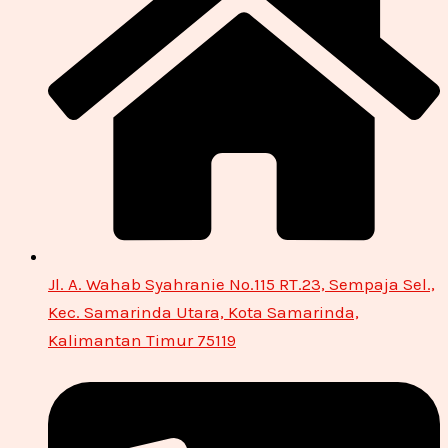
Jl. A. Wahab Syahranie No.115 RT.23, Sempaja Sel.,
Kec. Samarinda Utara, Kota Samarinda,
Kalimantan Timur 75119