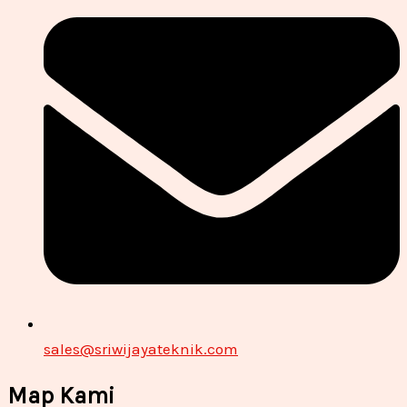
sales@sriwijayateknik.com
Map Kami