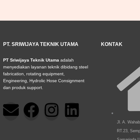
PT. SRIWIJAYA TEKNIK UTAMA
KONTAK
PT Sriwijaya Teknik Utama
adalah
menyediakan layanan teknik dibidang steel
fabrication, rotating equipment,
Engineering, Hydrolic Hose Consignment
dan produk support.
E
F
I
L
n
a
n
i
Jl. A. Waha
RT.23, Semp
Samarinda U