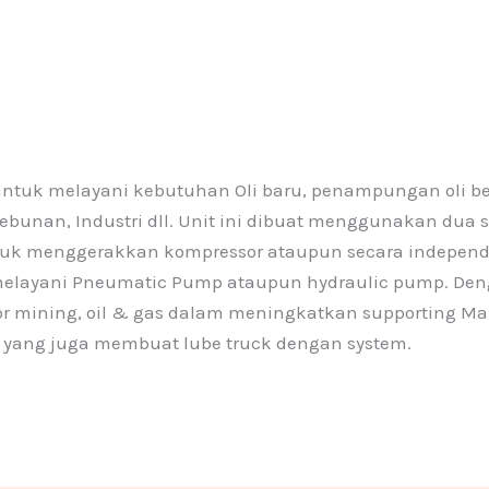
k
-
f
untuk melayani kebutuhan Oli baru, penampungan oli b
bunan, Industri dll. Unit ini dibuat menggunakan dua s
ntuk menggerakkan kompressor ataupun secara indepen
k melayani Pneumatic Pump ataupun hydraulic pump. Den
or mining, oil & gas dalam meningkatkan supporting Mai
yang juga membuat lube truck dengan system.