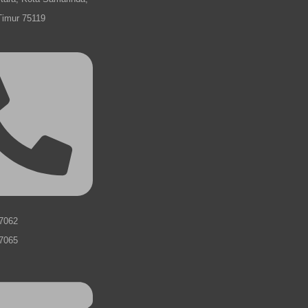
Timur 75119
7062
7065