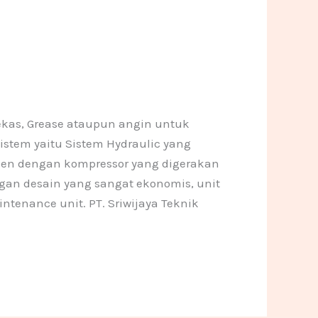
n
a
o
o
m
n
n
e
e
1
1
ekas, Grease ataupun angin untuk
istem yaitu Sistem Hydraulic yang
den dengan kompressor yang digerakan
gan desain yang sangat ekonomis, unit
ntenance unit. PT. Sriwijaya Teknik