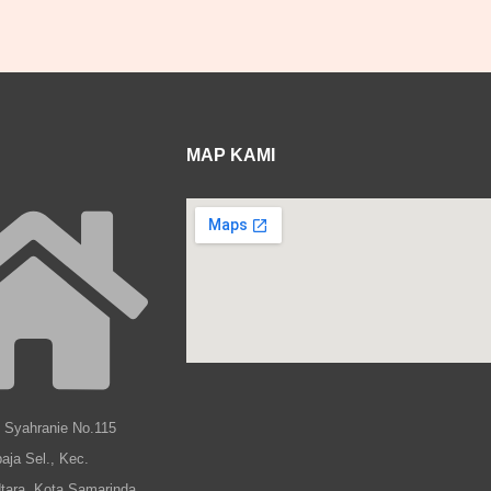
MAP KAMI
b Syahranie No.115
aja Sel., Kec.
tara, Kota Samarinda,