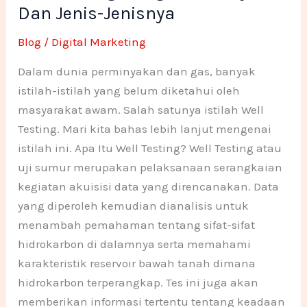
Pengertian,
Dan Jenis-Jenisnya
-
m
n
n
Tujuan,
Blog
/
Digital Marketing
Dan
f
e
e
Jenis-
Dalam dunia perminyakan dan gas, banyak
1
1
Jenisnya
istilah-istilah yang belum diketahui oleh
masyarakat awam. Salah satunya istilah Well
Testing. Mari kita bahas lebih lanjut mengenai
istilah ini. Apa Itu Well Testing? Well Testing atau
uji sumur merupakan pelaksanaan serangkaian
kegiatan akuisisi data yang direncanakan. Data
yang diperoleh kemudian dianalisis untuk
menambah pemahaman tentang sifat-sifat
hidrokarbon di dalamnya serta memahami
karakteristik reservoir bawah tanah dimana
hidrokarbon terperangkap. Tes ini juga akan
memberikan informasi tertentu tentang keadaan