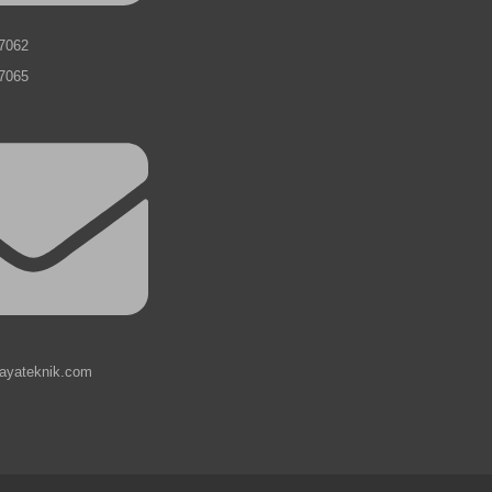
7062
7065
jayateknik.com