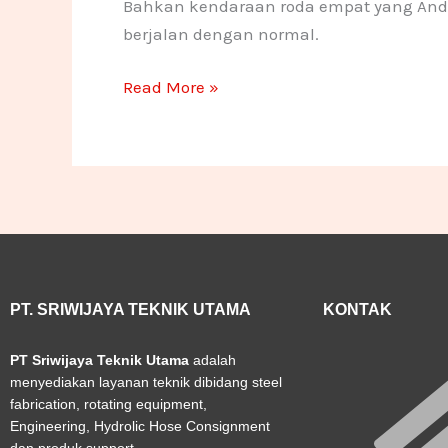
Bahkan kendaraan roda empat yang Anda m
berjalan dengan normal.
Read More »
PT. SRIWIJAYA TEKNIK UTAMA
KONTAK
PT Sriwijaya Teknik Utama
adalah
menyediakan layanan teknik dibidang steel
fabrication, rotating equipment,
Engineering, Hydrolic Hose Consignment
dan produk support.