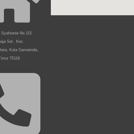
b Syahranie No.115
aja Sel., Kec.
tara, Kota Samarinda,
Timur 75119