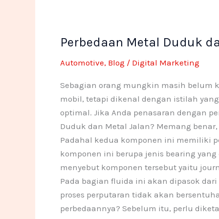
Perbedaan
Perbedaan Metal Duduk da
Metal
Duduk
Automotive
,
Blog
/
Digital Marketing
dan
Metal
Sebagian orang mungkin masih belum ke
Jalan
mobil, tetapi dikenal dengan istilah ya
optimal. Jika Anda penasaran dengan pen
Duduk dan Metal Jalan? Memang benar, 
Padahal kedua komponen ini memiliki p
komponen ini berupa jenis bearing yang
menyebut komponen tersebut yaitu jour
Pada bagian fluida ini akan dipasok dar
proses perputaran tidak akan bersentuh
perbedaannya? Sebelum itu, perlu diketa