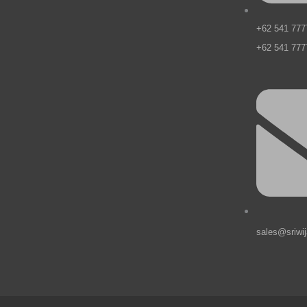
m
+62 541 777
+62 541 777
sales@sriwi