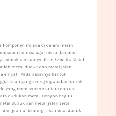
n
a
o
o
m
n
n
e
e
1
1
a komponen ini ada di dalam mesin
komponen lainnya agar mesin berjalan
, simak ulasannya di sini! Apa itu Metal
ilah metal duduk dan metal jalan.
da empat. Pada dasarnya bentuk
gi. Istilah yang sering digunakan untuk
uida yang memisahkan antara dan as.
ntara dudukan metal. Dengan begitu
metal duduk dan metal jalan serta
dari journal bearing. Jika metal duduk