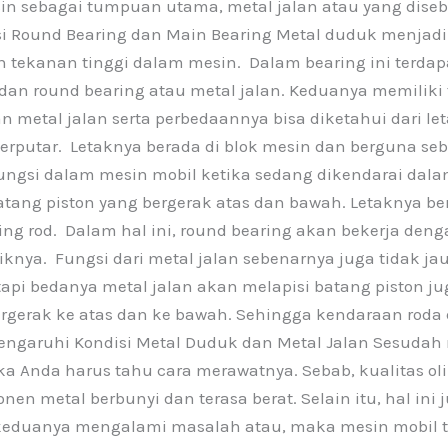
sin sebagai tumpuan utama, metal jalan atau yang disebu
si Round Bearing dan Main Bearing Metal duduk menjadi 
ekanan tinggi dalam mesin. Dalam bearing ini terdapat
an round bearing atau metal jalan. Keduanya memiliki 
 metal jalan serta perbedaannya bisa diketahui dari le
rputar. Letaknya berada di blok mesin dan berguna seb
erfungsi dalam mesin mobil ketika sedang dikendarai da
batang piston yang bergerak atas dan bawah. Letaknya 
ing rod. Dalam hal ini, round bearing akan bekerja deng
iknya. Fungsi dari metal jalan sebenarnya juga tidak 
api bedanya metal jalan akan melapisi batang piston ju
 bergerak ke atas dan ke bawah. Sehingga kendaraan rod
engaruhi Kondisi Metal Duduk dan Metal Jalan Sesudah
a Anda harus tahu cara merawatnya. Sebab, kualitas oli 
n metal berbunyi dan terasa berat. Selain itu, hal in
 keduanya mengalami masalah atau, maka mesin mobil 