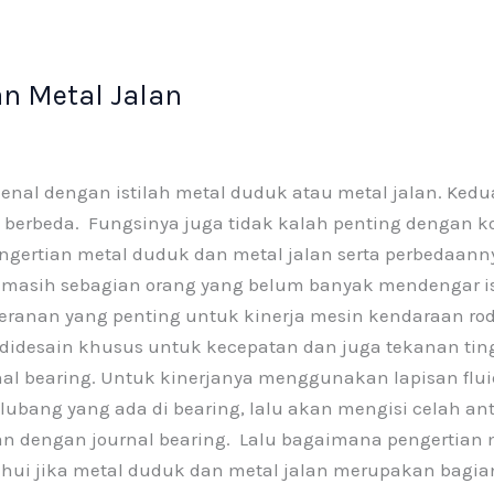
k
-
n Metal Jalan
f
nal dengan istilah metal duduk atau metal jalan. Kedu
ng berbeda. Fungsinya juga tidak kalah penting dengan 
gertian metal duduk dan metal jalan serta perbedaannya
masih sebagian orang yang belum banyak mendengar ist
eranan yang penting untuk kinerja mesin kendaraan ro
 didesain khusus untuk kecepatan dan juga tekanan ting
nal bearing. Untuk kinerjanya menggunakan lapisan fl
i lubang yang ada di bearing, lalu akan mengisi celah a
an dengan journal bearing. Lalu bagaimana pengertian 
hui jika metal duduk dan metal jalan merupakan bagian 