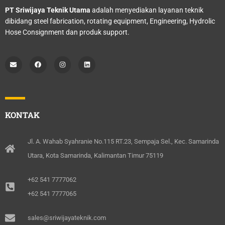
PT Sriwijaya Teknik Utama
adalah menyediakan layanan teknik
dibidang steel fabrication, rotating equipment, Engineering, Hydrolic
Hose Consignment dan produk support.
E
F
I
L
n
a
n
i
v
c
s
n
e
e
t
k
l
b
a
e
o
o
g
d
p
o
r
i
e
k
a
n
m
KONTAK
Jl. A. Wahab Syahranie No.115 RT.23, Sempaja Sel., Kec. Samarinda
Utara, Kota Samarinda, Kalimantan Timur 75119
+62 541 7777062
+62 541 7777065
sales@sriwijayateknik.com