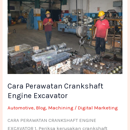
Cara
Perawatan
Crankshaft
Engine
Excavator
Cara Perawatan Crankshaft
Engine Excavator
Automotive
,
Blog
,
Machining
/
Digital Marketing
CARA PERAWATAN CRANKSHAFT ENGINE
EXCAVATOR 1. Periksa kerusakan crankshaft