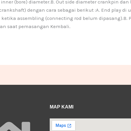
nner (bore) diameter.B. Out side diameter crankpin dan b
ankshaft) dengan cara sebagai berikut :A. End play di u
, ketika assembling (connecting rod belum dipasang).B.
duan saat pemasangan Kembali.
MAP KAMI