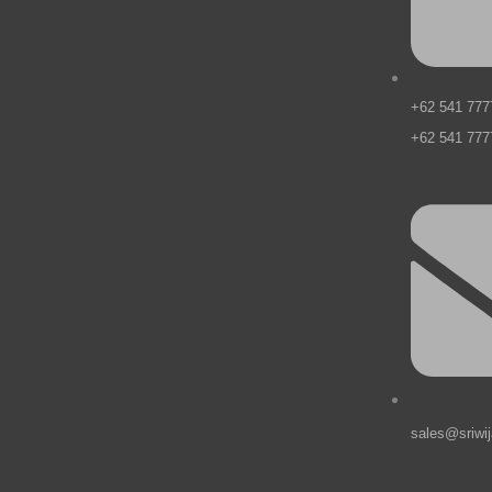
e
k
a
n
m
+62 541 777
+62 541 777
sales@sriwi