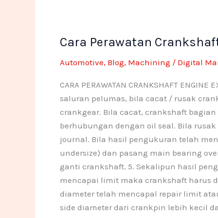
Cara
Cara Perawatan Crankshaft
Perawatan
Crankshaft
Automotive
,
Blog
,
Machining
/
Digital Ma
Engine
Excavator
CARA PERAWATAN CRANKSHAFT ENGINE EXCAV
saluran pelumas, bila cacat / rusak cran
crankgear. Bila cacat, crankshaft bagian
berhubungan dengan oil seal. Bila rusak h
journal. Bila hasil pengukuran telah men
undersize) dan pasang main bearing over
ganti crankshaft. 5. Sekalipun hasil pen
mencapai limit maka crankshaft harus dil
diameter telah mencapal repair limit ata
side diameter dari crankpin lebih kecil da