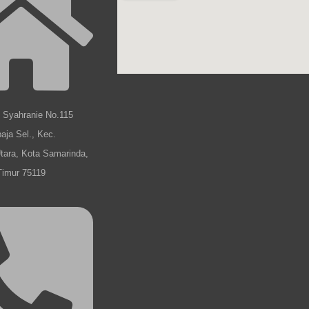
b Syahranie No.115
aja Sel., Kec.
tara, Kota Samarinda,
Timur 75119