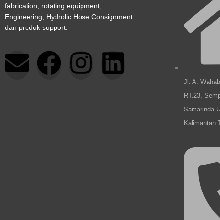
fabrication, rotating equipment,
Engineering, Hydrolic Hose Consignment
dan produk support.
E
F
I
L
n
a
n
i
Jl. A. Waha
RT.23, Semp
v
c
s
n
Samarinda U
Kalimantan 
e
e
t
k
l
b
a
e
o
o
g
d
p
o
r
i