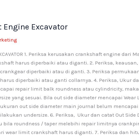
k
-
 Engine Excavator
f
rketing
ATOR 1. Periksa kerusakan crankshaft engine dari Mai
kshaft harus diperbaiki atau diganti. 2. Periksa, keausa
 crankgear diperbaiki atau di ganti. 3. Periksa permukaa
arus diperbaiki atau ganti collarnya. 4. Periksa, Ukur d
capai repair limit balk roundness atau cylindricity, mak
size yang sesuai. Bila out side diameter mencapai Wear 
gukuran out side diameter main journal belum mencapai r
akukan undersize. 6. Periksa, Ukur dan catat Out Side D
u bila roundness / taper melebihi repair limitnya crankpi
ri wear limit crankshaft harus diganti. 7. Periksa dan hit