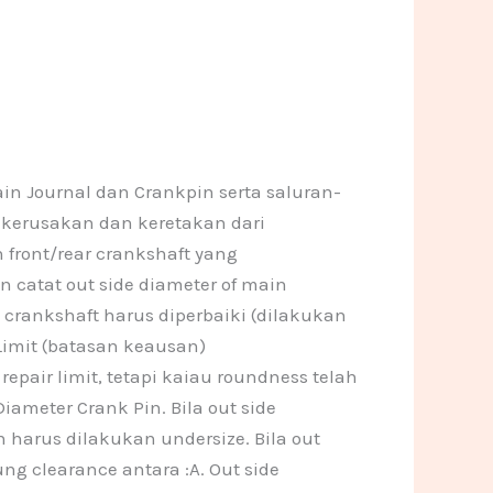
n
a
o
o
m
n
n
e
e
1
1
n Journal dan Crankpin serta saluran-
n, kerusakan dan keretakan dari
n front/rear crankshaft yang
an catat out side diameter of main
a crankshaft harus diperbaiki (dilakukan
Limit (batasan keausan)
epair limit, tetapi kaiau roundness telah
iameter Crank Pin. Bila out side
n harus dilakukan undersize. Bila out
ung clearance antara :A. Out side