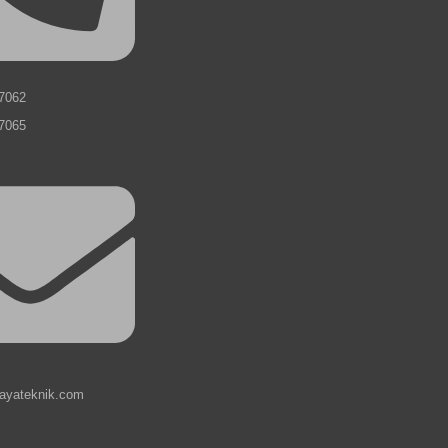
7062
7065
jayateknik.com